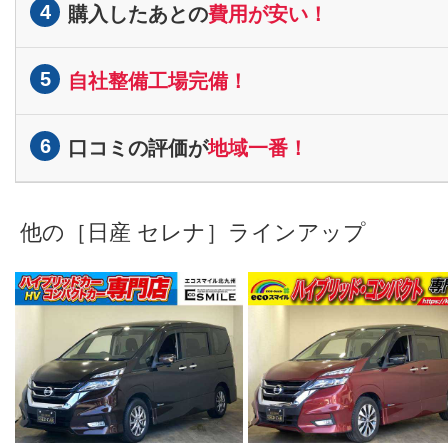
4
購入したあとの
費用が安い！
5
自社整備工場完備！
6
口コミの評価が
地域一番！
他の［日産 セレナ］ラインアップ