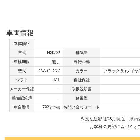
車両情報
本体価格
年式
H29/02
排気量
車検期限
無し
走行距離
型式
DAA-GFC27
カラー
ブラック系 (ダイヤ
シフト
IAT
自社保証
メーカー保証
-
取扱説明書
整備記録簿
-
修復歴
車台番号
792
お問い合わせコード
(下3桁)
※⽀払総額は08⽉現在、県
お客様の要望に基づくオ