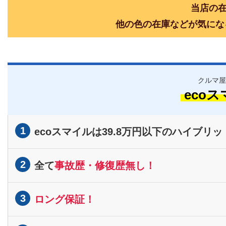
当店の在
他の色の在庫などが気にな
クルマ屋
eco
1
ecoスマイルは39.8万円以下のハイブリッ
2
全て
事故歴・修復歴無し！
3
ロング保証！