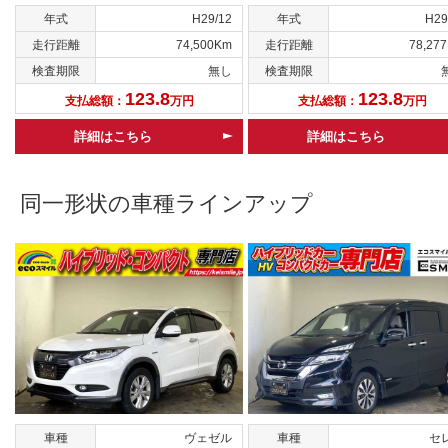
年式
H29/12
年式
H29
走行距離
74,500Km
走行距離
78,27
検査期限
無し
検査期限
123.8
123.8
支払総額：
万円
支払総額：
万円
詳細はこちら
詳細はこちら
同一形状の車種ラインアップ
車種
ヴェゼル
車種
セ