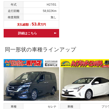
年式
H27/01
走行距離
58,922Km
検査期限
無し
53.8
支払総額：
万円
詳細はこちら
同一形状の車種ラインアップ
車種
セレナ
車種
プリ