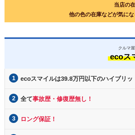
当店の在
他の色の在庫などが気にな
クルマ屋
eco
1
ecoスマイルは39.8万円以下のハイブリッ
2
全て
事故歴・修復歴無し！
3
ロング保証！