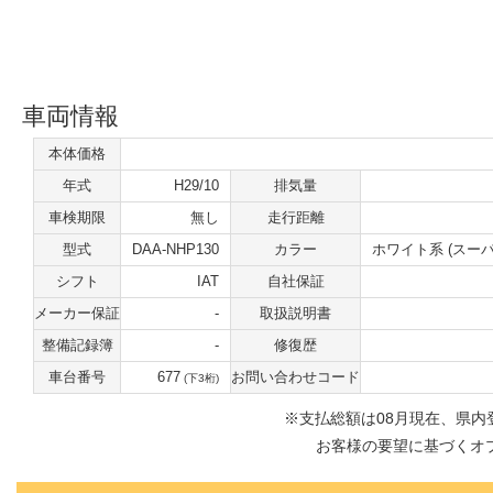
車両情報
本体価格
年式
H29/10
排気量
車検期限
無し
走行距離
型式
DAA-NHP130
カラー
ホワイト系 (スーパ
シフト
IAT
自社保証
メーカー保証
-
取扱説明書
整備記録簿
-
修復歴
車台番号
677
お問い合わせコード
(下3桁)
※⽀払総額は08⽉現在、県
お客様の要望に基づくオ