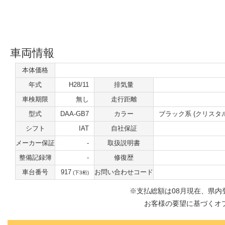
車両情報
本体価格
年式
H28/11
排気量
車検期限
無し
走行距離
型式
DAA-GB7
カラー
ブラック系 (クリスタ
シフト
IAT
自社保証
メーカー保証
-
取扱説明書
整備記録簿
-
修復歴
車台番号
917
お問い合わせコード
(下3桁)
※⽀払総額は08⽉現在、県
お客様の要望に基づくオ