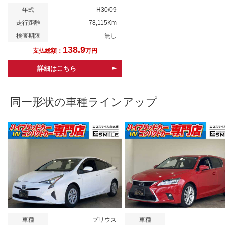
年式
H30/09
走行距離
78,115Km
検査期限
無し
138.9
支払総額：
万円
詳細はこちら
同一形状の車種ラインアップ
車種
プリウス
車種