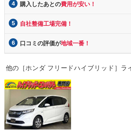
4
購入したあとの
費用が安い！
5
自社整備工場完備！
6
口コミの評価が
地域一番！
他の［ホンダ フリードハイブリッド］ラ