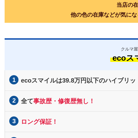
当店の在
他の色の在庫などが気にな
クルマ屋
eco
1
ecoスマイルは39.8万円以下のハイブリッ
2
全て
事故歴・修復歴無し！
3
ロング保証！